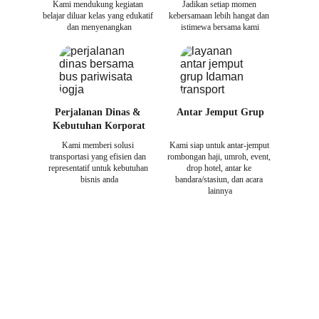
Kami mendukung kegiatan 
Jadikan setiap momen 
belajar diluar kelas yang edukatif 
kebersamaan lebih hangat dan 
dan menyenangkan
istimewa bersama kami
Perjalanan Dinas & 
Antar Jemput Grup
Kebutuhan Korporat
Kami memberi solusi 
Kami siap untuk antar-jemput 
transportasi yang efisien dan 
rombongan haji, umroh, event, 
representatif untuk kebutuhan 
drop hotel, antar ke 
bisnis anda
bandara/stasiun, dan acara 
lainnya
Layanan Transportasi
Kami menyediakan bus pariwisata yang modern dan 