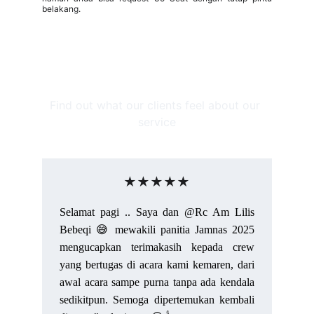
belakang.
Apa Kata Mereka Tentang 
Bus Idaman?
Find out what our clients feel about our 
service
★★★★★
Selamat pagi .. Saya dan @Rc Am Lilis
Bebeqi 😅 mewakili panitia Jamnas 2025
mengucapkan terimakasih kepada crew
yang bertugas di acara kami kemaren, dari
awal acara sampe purna tanpa ada kendala
sedikitpun. Semoga dipertemukan kembali